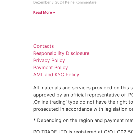
Dezember 8, 2024
Keine Kommentare
Read More »
Contacts
Responsibility Disclosure
Privacy Policy
Payment Policy
AML and KYC Policy
All materials and services provided on this 
approved by an official representative of ‚PO
‚Online trading‘ type do not have the right t
prosecuted in accordance with legislation on
* Depending on the region and payment metho
PO TRADE LTD is registered at C/O LC02 503