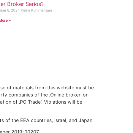
Der Broker Seriös?
ber 8, 2024
Keine Kommentare
More »
use of materials from this website must be
arty companies of the ‚Online broker‘ or
tion of ‚PO Trade‘. Violations will be
 of the EEA countries, Israel, and Japan.
umber 2019-00207.