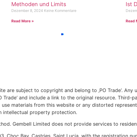
Methoden und Limits
Ist 
Dezember 8, 2024
Keine Kommentare
Dezem
Read More »
Read 
site are subject to copyright and belong to ‚PO Trade‘. Any 
 Trade‘ and include a link to the original resource. Third-p
o use materials from this website or any distorted representa
 intellectual property protection.
d. Gembell Limited does not provide services to residents
, Choc Bay, Castries, Saint Lucia, with the registration n